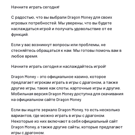
Начните играть сегодня!
С радостью, что вы выбрали Dragon Money для своих
игровых потребностей. Мы уверены, что вы будете
наслаждаться игрой и получать удовольствие от ее
функций.
Если у вас возникнут вопросы или проблемы, не
стесняйтесь обращаться к нам. Мы готовы помочь вам в
любое время.
Начните играть сегодня и наслаждайтесь игрой!
Dragon Money – это официальное казино, которое
предлагает игрокам играть в игры с драгоном, а также
другие игры, такие как слоты, карточные игры и другие.
Мобильная версия Dragon Money доступна для скачивания
на официальном сайте Dragon Money.
Если вы ищете зеркало Dragon Money, то есть несколько
вариантов, где можно играть в игры с драгоном.
Некоторые из них включают в себя официальный сайт
Dragon Money, а также другие сайты, которые предлагают
игры с драгоном.