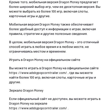
Кроме того, мобильная версия Dragon Money предлагает
более широкий выбор игр, чем ее десктопная версия. Вы
можете выбрать из более 100 игр, включая слоты,
карточные игры и другие.
Мобильная версия Dragon Money также обеспечивает
более удобный доступ к информации о играх, включая
правила, стратегии и другие полезные сведения.
В целом, мобильная версия Dragon Money – это отличный
способ играть в любое время и в любом месте, не
ограничиваясь местом и временем.
Играть в Dragon Money на официальном сайте
Вы можете играть в Dragon Money на официальном сайте
https://www.adsbypopcorntrailer.com/ , где вы можете
найти более 100 игр, включая слоты, карточные игры и
другие.
Зеркало Dragon Money
Если официальный сайт не доступен, вы можете играть в
Dragon Money на зеркале
https://www.adsbypopcorntrailer.com/ .