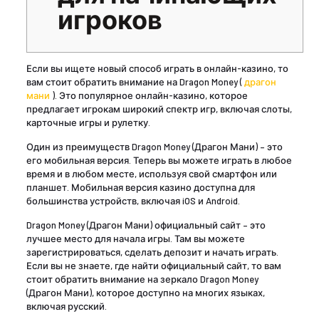
игроков
Если вы ищете новый способ играть в онлайн-казино, то
вам стоит обратить внимание на Dragon Money (
драгон
мани
). Это популярное онлайн-казино, которое
предлагает игрокам широкий спектр игр, включая слоты,
карточные игры и рулетку.
Один из преимуществ Dragon Money (Драгон Мани) – это
его мобильная версия. Теперь вы можете играть в любое
время и в любом месте, используя свой смартфон или
планшет. Мобильная версия казино доступна для
большинства устройств, включая iOS и Android.
Dragon Money (Драгон Мани) официальный сайт – это
лучшее место для начала игры. Там вы можете
зарегистрироваться, сделать депозит и начать играть.
Если вы не знаете, где найти официальный сайт, то вам
стоит обратить внимание на зеркало Dragon Money
(Драгон Мани), которое доступно на многих языках,
включая русский.