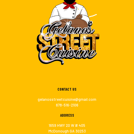
CONTACT US
gelanosstreetcuisine@gmail.com
678-516-2106
ADDRESS
1659 HWY 20 W # 405
McDonough GA 30253